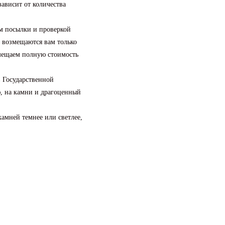
зависит от количества
м посылки и проверкой
и возмещаются вам только
змещаем полную стоимость
в Государственной
, на камни и драгоценный
камней темнее или светлее,