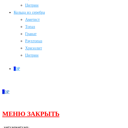
Цитрин
Кольца из серебра
Аметист
Топаз
Гранат
Раухтопаз
Хризолит
Цитрин
0
0
₽
0
0
₽
МЕНЮ
ЗАКРЫТЬ