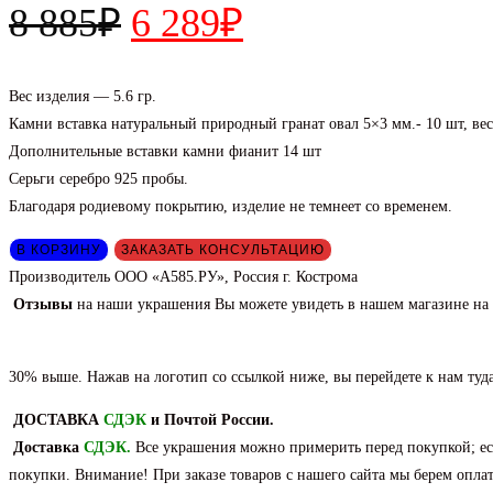
Первоначальная
Текущая
8 885
₽
6 289
₽
цена
цена:
составляла
6
Вес изделия — 5.6 гр.
Камни вставка натуральный природный гранат овал 5×3 мм.- 10 шт, вес 
8
289₽.
Дополнительные вставки камни фианит 14 шт
885₽.
Серьги серебро 925 пробы.
Благодаря родиевому покрытию, изделие не темнеет со временем.
Количество
В КОРЗИНУ
ЗАКАЗАТЬ КОНСУЛЬТАЦИЮ
товара
Производитель ООО «А585.РУ», Россия г. Кострома
Серьги
Отзывы
на наши украшения Вы можете увидеть в нашем магазине на
из
серебра
30% выше. Нажав на логотип со ссылкой ниже, вы перейдете к нам туд
с
природным
ДОСТАВКА
СДЭК
и Почтой России.
гранатом.
Доставка
СДЭК
.
Все украшения можно примерить перед покупкой; есл
покупки. Внимание! При заказе товаров с нашего сайта мы берем оплату