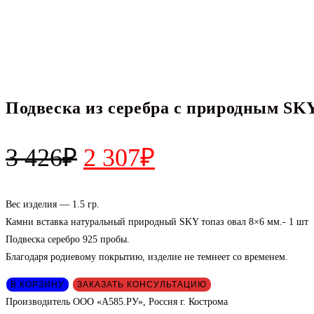
Подвеска из серебра с природным SKY
Первоначальная
Текущая
3 426
₽
2 307
₽
цена
цена:
составляла
2
Вес изделия — 1.5 гр.
Камни вставка натуральный природный SKY топаз овал 8×6 мм.- 1 шт
3
307₽.
Подвеска серебро 925 пробы.
426₽.
Благодаря родиевому покрытию, изделие не темнеет со временем.
Количество
В КОРЗИНУ
ЗАКАЗАТЬ КОНСУЛЬТАЦИЮ
товара
Производитель ООО «А585.РУ», Россия г. Кострома