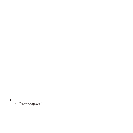
выбрать
на
странице
товара.
Распродажа!