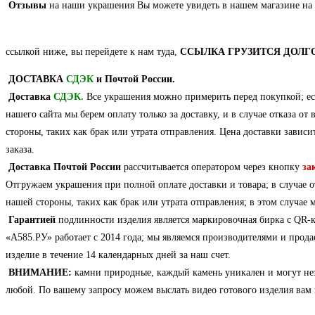
Подвеска
Отзывы
на наши украшения Вы можете увидеть в нашем магазине на
из
серебра
ссылкой ниже, вы перейдете к нам туда,
ССЫЛКА ГРУЗИТСЯ ДОЛГО
с
природным
ДОСТАВКА
СДЭК
и Почтой России.
SKY
Доставка
СДЭК
.
Все украшения можно примерить перед покупкой; есл
топазом.
нашего сайта мы берем оплату только за доставку, и в случае отказа о
стороны, таких как брак или утрата отправления. Цена доставки зависи
заказа.
Доставка
Почтой России
рассчитывается оператором через кнопку
за
Отгружаем украшения при полной оплате доставки и товара; в случае о
нашей стороны, таких как брак или утрата отправления; в этом случае
Гарантией
подлинности изделия является маркировочная бирка с QR
«А585.РУ» работает с 2014 года; мы являемся производителями и про
изделие в течение 14 календарных дней за наш счет.
ВНИМАНИЕ:
камни природные, каждый камень уникален и могут нез
любой. По вашему запросу можем выслать видео готового изделия вам 