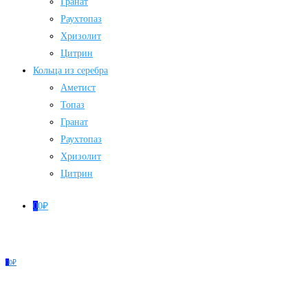
Гранат
Раухтопаз
Хризолит
Цитрин
Кольца из серебра
Аметист
Топаз
Гранат
Раухтопаз
Хризолит
Цитрин
0
0
₽
0
0
₽