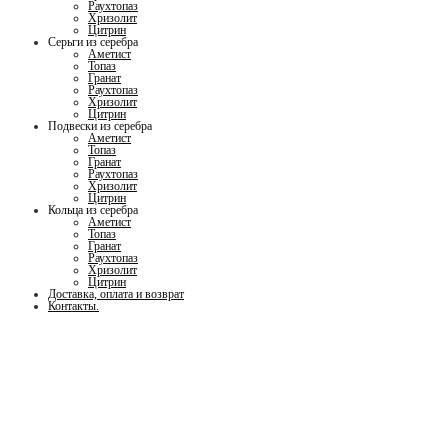
Раухтопаз
Хризолит
Цитрин
Серьги из серебра
Аметист
Топаз
Гранат
Раухтопаз
Хризолит
Цитрин
Подвески из серебра
Аметист
Топаз
Гранат
Раухтопаз
Хризолит
Цитрин
Кольца из серебра
Аметист
Топаз
Гранат
Раухтопаз
Хризолит
Цитрин
Доставка, оплата и возврат
Контакты.