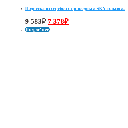
Подвеска из серебра с природным SKY топазом.
Первоначальная
Текущая
9 583
₽
7 378
₽
цена
цена:
Подробнее
составляла
7
9
378₽.
583₽.