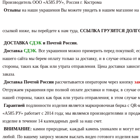
товара
Производитель ООО «А585.РУ», Россия г. Кострома
Подвеска
Отзывы
на наши украшения Вы можете увидеть в нашем магазине на
из
серебра
ссылкой ниже, вы перейдете к нам туда,
ССЫЛКА ГРУЗИТСЯ ДОЛГО
с
природным
ДОСТАВКА
СДЭК
и Почтой России.
аметистом.
Доставка
СДЭК
.
Все украшения можно примерить перед покупкой; есл
нашего сайта мы берем оплату только за доставку, и в случае отказа о
стороны, таких как брак или утрата отправления. Цена доставки зависи
заказа.
Доставка
Почтой России
рассчитывается оператором через кнопку
за
Отгружаем украшения при полной оплате доставки и товара; в случае о
нашей стороны, таких как брак или утрата отправления; в этом случае
Гарантией
подлинности изделия является маркировочная бирка с QR
«А585.РУ» работает с 2014 года; мы являемся производителями и про
изделие в течение 14 календарных дней за наш счет.
ВНИМАНИЕ:
камни природные, каждый камень уникален и могут нез
любой. По вашему запросу можем выслать видео готового изделия вам 