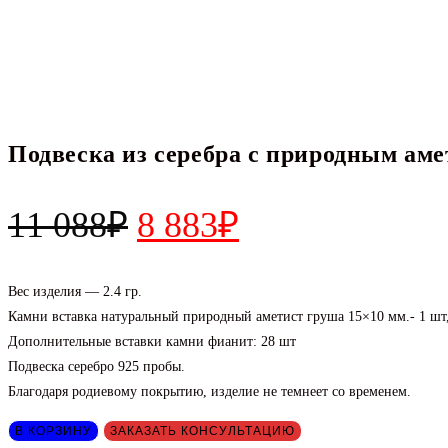
Подвеска из серебра с природным аме
Первоначальная
Текущая
11 088
₽
8 883
₽
цена
цена:
составляла
8
Вес изделия — 2.4 гр.
Камни вставка натуральный природный аметист груша 15×10 мм.- 1 шт, 
11
883₽.
Дополнительные вставки камни фианит: 28 шт
088₽.
Подвеска серебро 925 пробы.
Благодаря родиевому покрытию, изделие не темнеет со временем.
Количество
В КОРЗИНУ
ЗАКАЗАТЬ КОНСУЛЬТАЦИЮ