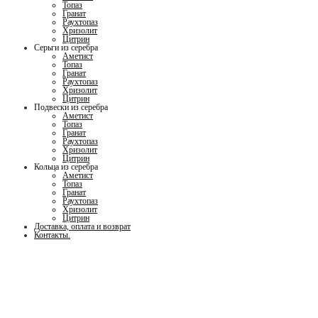
вариаций.
Топаз
Гранат
Опции
Раухтопаз
Хризолит
Цитрин
можно
Серьги из серебра
Аметист
выбрать
Топаз
Гранат
на
Раухтопаз
Хризолит
странице
Цитрин
Подвески из серебра
товара.
Аметист
Топаз
Гранат
Раухтопаз
Хризолит
Цитрин
Кольца из серебра
Аметист
Топаз
Гранат
Раухтопаз
Хризолит
Цитрин
Доставка, оплата и возврат
Контакты.