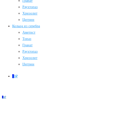
Гранат
Раухтопаз
Хризолит
Цитрин
Кольца из серебра
Аметист
Топаз
Гранат
Раухтопаз
Хризолит
Цитрин
0
0
₽
0
0
₽