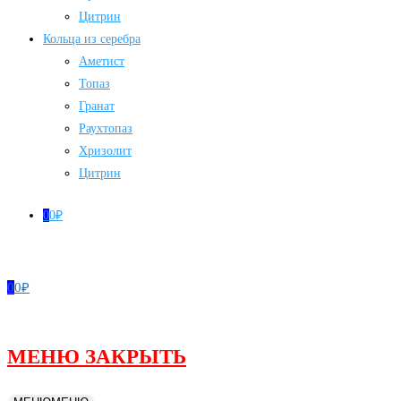
Цитрин
Кольца из серебра
Аметист
Топаз
Гранат
Раухтопаз
Хризолит
Цитрин
0
0
₽
0
0
₽
МЕНЮ
ЗАКРЫТЬ