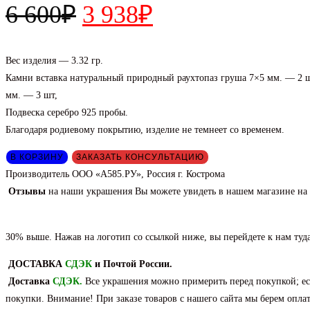
Первоначальная
Текущая
6 600
₽
3 938
₽
цена
цена:
составляла
3
Вес изделия — 3.32 гр.
Камни вставка натуральный природный раухтопаз груша 7×5 мм. — 2 ш
6
938₽.
мм. — 3 шт,
600₽.
Подвеска серебро 925 пробы.
Благодаря родиевому покрытию, изделие не темнеет со временем.
Количество
В КОРЗИНУ
ЗАКАЗАТЬ КОНСУЛЬТАЦИЮ
товара
Производитель ООО «А585.РУ», Россия г. Кострома
Подвеска
Отзывы
на наши украшения Вы можете увидеть в нашем магазине на
из
серебра
30% выше. Нажав на логотип со ссылкой ниже, вы перейдете к нам туд
с
природным
ДОСТАВКА
СДЭК
и Почтой России.
раухтопазом.
Доставка
СДЭК
.
Все украшения можно примерить перед покупкой; есл
покупки. Внимание! При заказе товаров с нашего сайта мы берем оплату