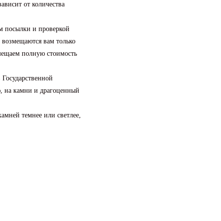
зависит от количества
м посылки и проверкой
и возмещаются вам только
змещаем полную стоимость
в Государственной
, на камни и драгоценный
камней темнее или светлее,