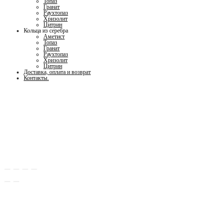
Топаз
Гранат
Раухтопаз
Хризолит
Цитрин
Кольца из серебра
Аметист
Топаз
Гранат
Раухтопаз
Хризолит
Цитрин
Доставка, оплата и возврат
Контакты.