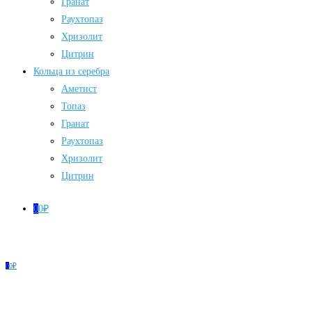
Гранат
Раухтопаз
Хризолит
Цитрин
Кольца из серебра
Аметист
Топаз
Гранат
Раухтопаз
Хризолит
Цитрин
0
0
₽
0
0
₽