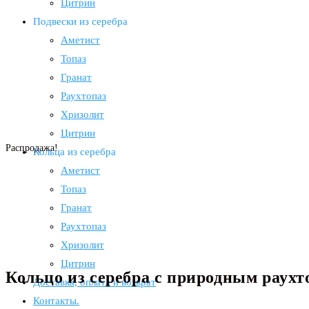
Цитрин
Подвески из серебра
Аметист
Топаз
Гранат
Раухтопаз
Хризолит
Цитрин
Распродажа!
Кольца из серебра
Аметист
Топаз
Гранат
Раухтопаз
Хризолит
Цитрин
Кольцо из серебра с природным раухт
Доставка, оплата и возврат
Контакты.