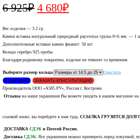
Первоначальная
Текущая
6 925
₽
4 680
₽
цена
цена:
составляла
4
Вес изделия — 3.2 гр.
Камни вставка натуральный природный раухтопаз груша 8×6 мм. — 1 
6
680₽.
Дополнительные вставки камни фианит: 50 шт
925₽.
Кольцо серебро 925 пробы.
Благодаря родиевому покрытию, изделие не темнеет со временем.
Выберите размер кольца
Очистить
Количество
В КОРЗИНУ
ЗАКАЗАТЬ КОНСУЛЬТАЦИЮ
товара
Производитель ООО «А585.РУ», Россия г. Кострома
Кольцо
Отзывы
на наши украшения Вы можете увидеть в нашем магазине на
из
серебра
ссылкой ниже, вы перейдете к нам туда,
ССЫЛКА ГРУЗИТСЯ ДОЛГО
с
природным
ДОСТАВКА
СДЭК
и Почтой России.
раухтопазом.
Доставка
СДЭК
.
Все украшения можно примерить перед покупкой; есл